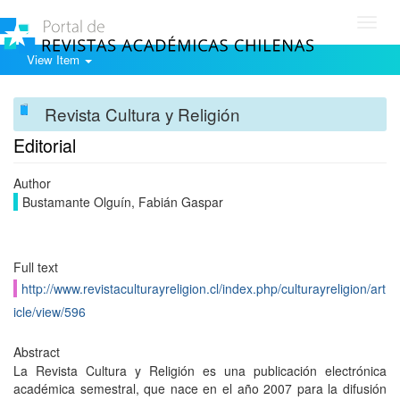
Toggl
navig
View Item
Revista Cultura y Religión
Editorial
Author
Bustamante Olguín, Fabián Gaspar
Full text
http://www.revistaculturayreligion.cl/index.php/culturayreligion/art
icle/view/596
Abstract
La Revista Cultura y Religión es una publicación electrónica
académica semestral, que nace en el año 2007 para la difusión