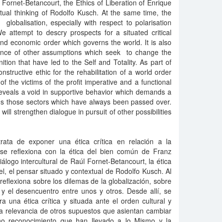
l Fornet-Betancourt, the Ethics of Liberation of Enrique
tual thinking of Rodolfo Kusch. At the same time, the
 globalisation, especially with respect to polarisation
 attempt to descry prospects for a situated critical
 and economic order which governs the world. It is also
vance of other assumptions which seek to change the
tion that have led to the Self and Totality. As part of
structive ethic for the rehabilitation of a world order
f the victims of the profit imperative and a functional
 reveals a void in supportive behavior which demands a
ds those sectors which have always been passed over.
ll strengthen dialogue in pursuit of other possibilities
rata de exponer una ética crítica en relación a la
 se reflexiona con la ética del bien común de Franz
álogo intercultural de Raúl Fornet-Betancourt, la ética
el, el pensar situado y contextual de Rodolfo Kusch. Al
eflexiona sobre los dilemas de la globalización, sobre
 y el desencuentro entre unos y otros. Desde allí, se
ra una ética crítica y situada ante el orden cultural y
a relevancia de otros supuestos que asientan cambiar
 no reconocimiento que han llevado a lo Mismo y la