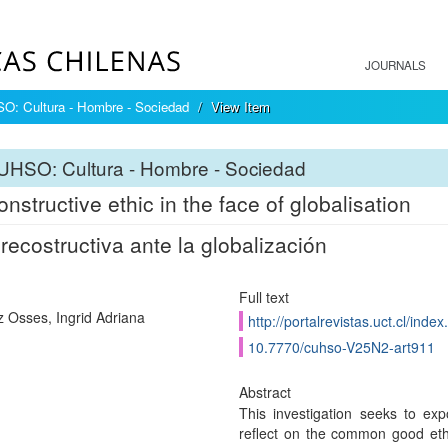
JOURNALS
: Cultura - Hombre - Sociedad
View Item
UHSO: Cultura - Hombre - Sociedad
onstructive ethic in the face of globalisation
 recostructiva ante la globalización
Full text
z Osses, Ingrid Adriana
http://portalrevistas.uct.cl/inde
10.7770/cuhso-V25N2-art911
Abstract
This investigation seeks to exp
reflect on the common good eth