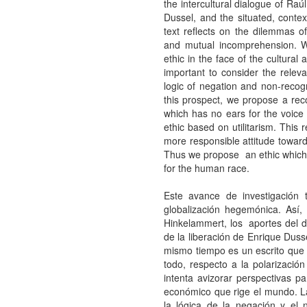
the intercultural dialogue of Raú
Dussel, and the situated, contex
text reflects on the dilemmas of
and mutual incomprehension. We
ethic in the face of the cultural
important to consider the rele
logic of negation and non-recogni
this prospect, we propose a recon
which has no ears for the voice o
ethic based on utilitarism. This
more responsible attitude towar
Thus we propose an ethic which wi
for the human race.
Este avance de investigación t
globalización hegemónica. Así,
Hinkelammert, los aportes del di
de la liberación de Enrique Duss
mismo tiempo es un escrito que r
todo, respecto a la polarización
intenta avizorar perspectivas pa
económico que rige el mundo. L
la lógica de la negación y el