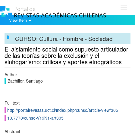
Toggl
navig
View Item
CUHSO: Cultura - Hombre - Sociedad
El aislamiento social como supuesto articulador
de las teorías sobre la exclusión y el
sinhogarismo: críticas y aportes etnográficos
Author
Bachiller, Santiago
Full text
http://portalrevistas.uct.cl/index.php/cuhso/article/view/305
10.7770/cuhso-V19N1-art305
Abstract