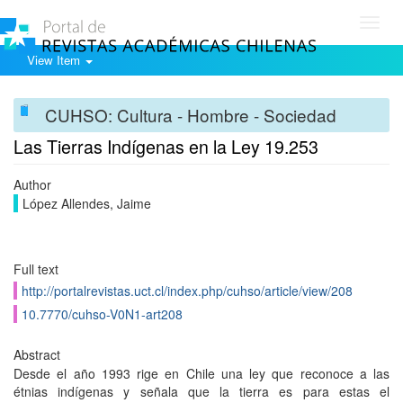
Toggl
navig
View Item
CUHSO: Cultura - Hombre - Sociedad
Las Tierras Indígenas en la Ley 19.253
Author
López Allendes, Jaime
Full text
http://portalrevistas.uct.cl/index.php/cuhso/article/view/208
10.7770/cuhso-V0N1-art208
Abstract
Desde el año 1993 rige en Chile una ley que reconoce a las
étnias indígenas y señala que la tierra es para estas el