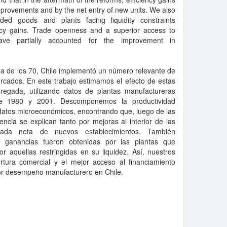
mprovements and by the net entry of new units. We also
aded goods and plants facing liquidity constraints
ency gains. Trade openness and a superior access to
ve partially accounted for the improvement in
da de los 70, Chile implementó un número relevante de
rcados. En este trabajo estimamos el efecto de estas
gregada, utilizando datos de plantas manufactureras
tre 1980 y 2001. Descomponemos la productividad
 datos microeconómicos, encontrando que, luego de las
encia se explican tanto por mejoras al interior de las
ada neta de nuevos establecimientos. También
 ganancias fueron obtenidas por las plantas que
r aquellas restringidas en su liquidez. Así, nuestros
rtura comercial y el mejor acceso al financiamiento
jor desempeño manufacturero en Chile.