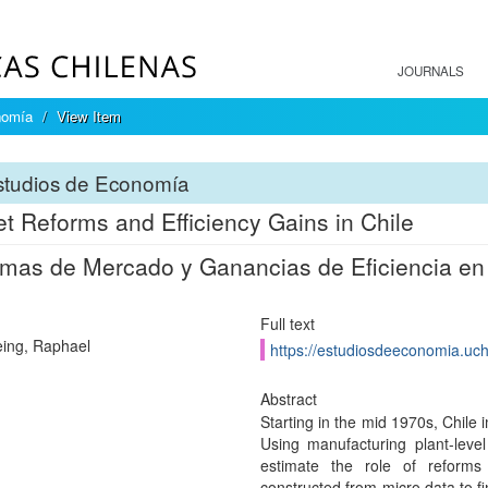
JOURNALS
nomía
View Item
studios de Economía
t Reforms and Efficiency Gains in Chile
mas de Mercado y Ganancias de Eficiencia en
Full text
ing, Raphael
https://estudiosdeeconomia.uchi
Abstract
Starting in the mid 1970s, Chile
Using manufacturing plant-leve
estimate the role of reforms
constructed from micro data to fi