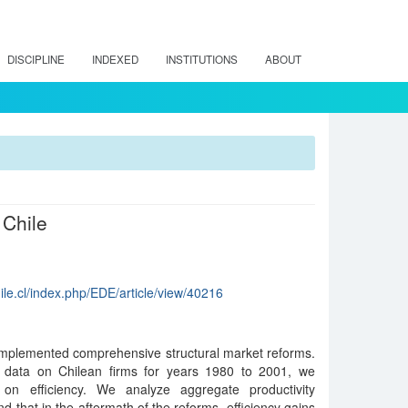
DISCIPLINE
INDEXED
INSTITUTIONS
ABOUT
 Chile
le.cl/index.php/EDE/article/view/40216
 implemented comprehensive structural market reforms.
l data on Chilean firms for years 1980 to 2001, we
 on efficiency. We analyze aggregate productivity
nd that in the aftermath of the reforms, efficiency gains