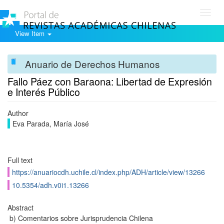
Toggl
navig
View Item
Anuario de Derechos Humanos
Fallo Páez con Baraona: Libertad de Expresión
e Interés Público
Author
Eva Parada, María José
Full text
https://anuariocdh.uchile.cl/index.php/ADH/article/view/13266
10.5354/adh.v0i1.13266
Abstract
b) Comentarios sobre Jurisprudencia Chilena