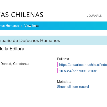
JOURNALS
chos Humanos
View Item
nuario de Derechos Humanos
e la Editora
Full text
Donald, Constanza
https://anuariocdh.uchile.cl/in
10.5354/adh.v0i10.31691
Metadata
Show full item record