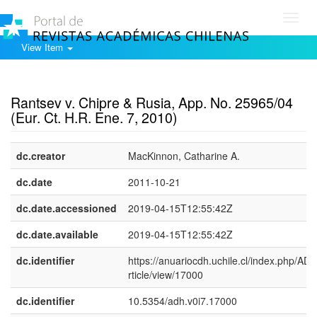
Toggl
navig
View Item
Show simple item record
Rantsev v. Chipre & Rusia, App. No. 25965/04
(Eur. Ct. H.R. Ene. 7, 2010)
dc.creator
MacKinnon, Catharine A.
dc.date
2011-10-21
dc.date.accessioned
2019-04-15T12:55:42Z
dc.date.available
2019-04-15T12:55:42Z
dc.identifier
https://anuariocdh.uchile.cl/index.php/AD
rticle/view/17000
dc.identifier
10.5354/adh.v0i7.17000