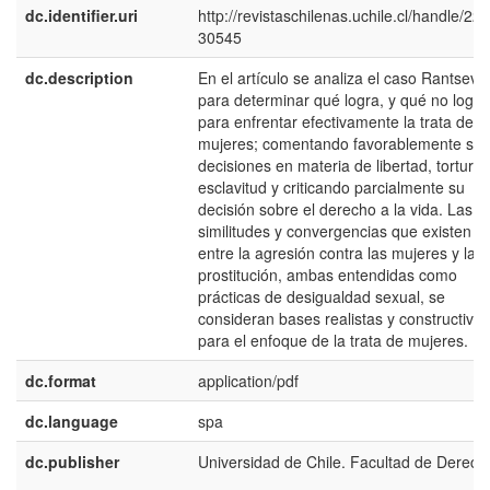
dc.identifier.uri
http://revistaschilenas.uchile.cl/handle/225
30545
dc.description
En el artículo se analiza el caso Rantsev
para determinar qué logra, y qué no logra
para enfrentar efectivamente la trata de
mujeres; comentando favorablemente sus
decisiones en materia de libertad, tortura 
esclavitud y criticando parcialmente su
decisión sobre el derecho a la vida. Las
similitudes y convergencias que existen
entre la agresión contra las mujeres y la
prostitución, ambas entendidas como
prácticas de desigualdad sexual, se
consideran bases realistas y constructivas
para el enfoque de la trata de mujeres.
dc.format
application/pdf
dc.language
spa
dc.publisher
Universidad de Chile. Facultad de Derech