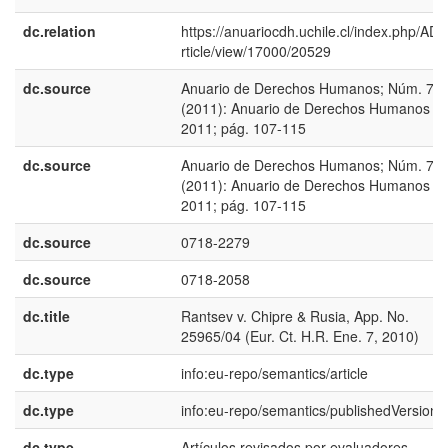
dc.relation
https://anuariocdh.uchile.cl/index.php/AD
rticle/view/17000/20529
dc.source
Anuario de Derechos Humanos; Núm. 7
(2011): Anuario de Derechos Humanos
2011; pág. 107-115
dc.source
Anuario de Derechos Humanos; Núm. 7
(2011): Anuario de Derechos Humanos
2011; pág. 107-115
dc.source
0718-2279
dc.source
0718-2058
dc.title
Rantsev v. Chipre & Rusia, App. No.
25965/04 (Eur. Ct. H.R. Ene. 7, 2010)
dc.type
info:eu-repo/semantics/article
dc.type
info:eu-repo/semantics/publishedVersion
dc.type
Artículos revisados por evaluadores