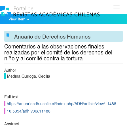
Toggl
navig
View Item
Anuario de Derechos Humanos
Comentarios a las observaciones finales
realizadas por el comité de los derechos del
niño y al comité contra la tortura
Author
Medina Quiroga, Cecilia
Full text
https://anuariocdh.uchile.cl/index.php/ADH/article/view/11488
10.5354/adh.v0i6.11488
Abstract