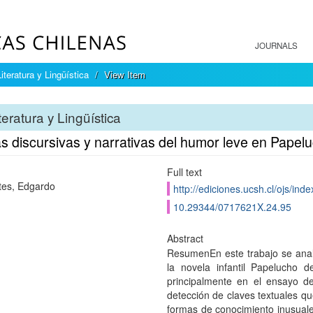
JOURNALS
Literatura y Lingüística
View Item
teratura y Lingüística
s discursivas y narrativas del humor leve en Papel
Full text
tes, Edgardo
http://ediciones.ucsh.cl/ojs/inde
10.29344/0717621X.24.95
Abstract
ResumenEn este trabajo se anali
la novela infantil Papelucho
principalmente en el ensayo de 
detección de claves textuales q
formas de conocimiento inusuale