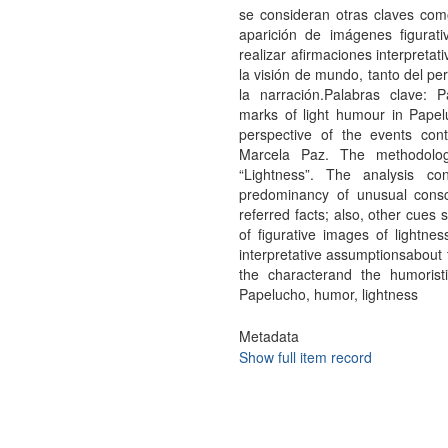
se consideran otras claves como
aparición de imágenes figurat
realizar afirmaciones interpretat
la visión de mundo, tanto del pe
la narración.Palabras clave: 
marks of light humour in Papel
perspective of the events cont
Marcela Paz. The methodolog
“Lightness”. The analysis co
predominancy of unusual cons
referred facts; also, other cues
of figurative images of lightn
interpretative assumptionsabout t
the characterand the humoristi
Papelucho, humor, lightness
Metadata
Show full item record