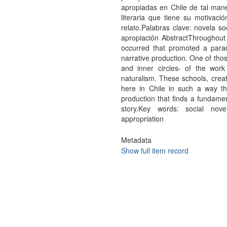
apropiadas en Chile de tal ma
literaria que tiene su motivac
relato.Palabras clave: novela soc
apropiación AbstractThroughout
occurred that promoted a parad
narrative production. One of tho
and inner circles- of the wor
naturalism. These schools, creat
here in Chile in such a way th
production that finds a fundamen
story.Key words: social novel
appropriation
Metadata
Show full item record