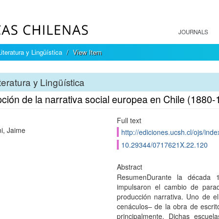
JOURNALS
Literatura y Lingüística
View Item
teratura y Lingüística
ción de la narrativa social europea en Chile (1880-
Full text
i, Jaime
http://ediciones.ucsh.cl/ojs/inde
10.29344/0717621X.22.120
Abstract
ResumenDurante la década 1
impulsaron el cambio de para
producción narrativa. Uno de ell
cenáculos– de la obra de escrit
principalmente. Dichas escuela