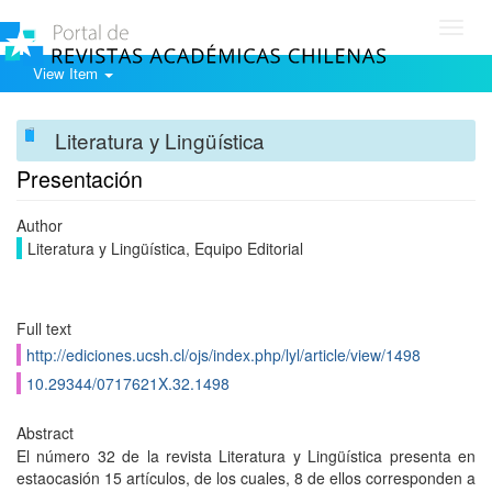
Toggl
navig
View Item
Literatura y Lingüística
Presentación
Author
Literatura y Lingüística, Equipo Editorial
Full text
http://ediciones.ucsh.cl/ojs/index.php/lyl/article/view/1498
10.29344/0717621X.32.1498
Abstract
El número 32 de la revista Literatura y Lingüística presenta en
estaocasión 15 artículos, de los cuales, 8 de ellos corresponden a