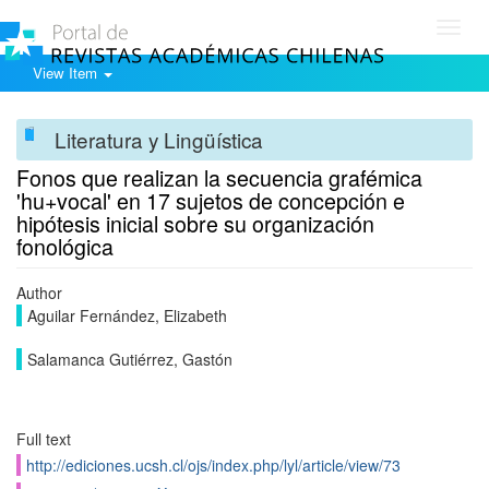
Toggl
navig
View Item
Literatura y Lingüística
Fonos que realizan la secuencia grafémica
'hu+vocal' en 17 sujetos de concepción e
hipótesis inicial sobre su organización
fonológica
Author
Aguilar Fernández, Elizabeth
Salamanca Gutiérrez, Gastón
Full text
http://ediciones.ucsh.cl/ojs/index.php/lyl/article/view/73