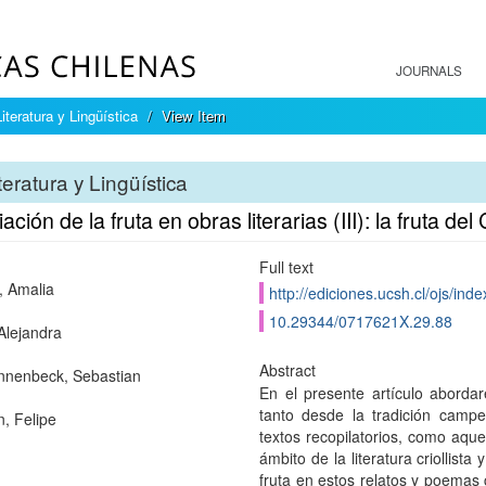
JOURNALS
Literatura y Lingüística
View Item
teratura y Lingüística
ación de la fruta en obras literarias (III): la fruta d
Full text
, Amalia
http://ediciones.ucsh.cl/ojs/inde
10.29344/0717621X.29.88
Alejandra
Abstract
nenbeck, Sebastian
En el presente artículo abordare
tanto desde la tradición camp
, Felipe
textos recopilatorios, como aque
ámbito de la literatura criollist
fruta en estos relatos y poema