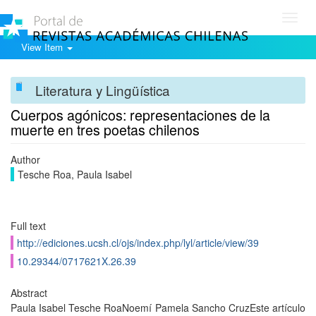
Toggl
navig
View Item
Literatura y Lingüística
Cuerpos agónicos: representaciones de la
muerte en tres poetas chilenos
Author
Tesche Roa, Paula Isabel
Full text
http://ediciones.ucsh.cl/ojs/index.php/lyl/article/view/39
10.29344/0717621X.26.39
Abstract
Paula Isabel Tesche RoaNoemí Pamela Sancho CruzEste artículo