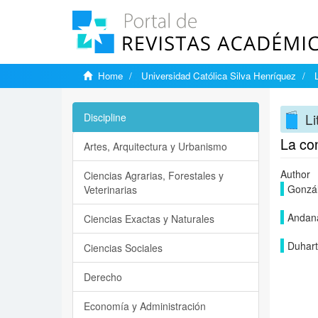
Home
Universidad Católica Silva Henríquez
Li
Discipline
La con
Artes, Arquitectura y Urbanismo
Author
Ciencias Agrarias, Forestales y
Gonzál
Veterinarias
Andana
Ciencias Exactas y Naturales
Duhart
Ciencias Sociales
Derecho
Economía y Administración