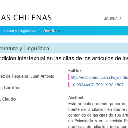
JOURNALS
Literatura y Lingüística
View Item
teratura y Lingüística
dición intertextual en las citas de los artículos de i
Full text
ez de Requena, Juan Antonio
http://ediciones.ucsh.cl/ojs/inde
10.29344/0717621X.32.1507
, Carolina
Abstract
, Claudio
Este artículo pretende poner de 
fuente de la citación en dos rev
contenido de las citas de 106 art
de Psicología y en la revista 
prácticas de citación meramente