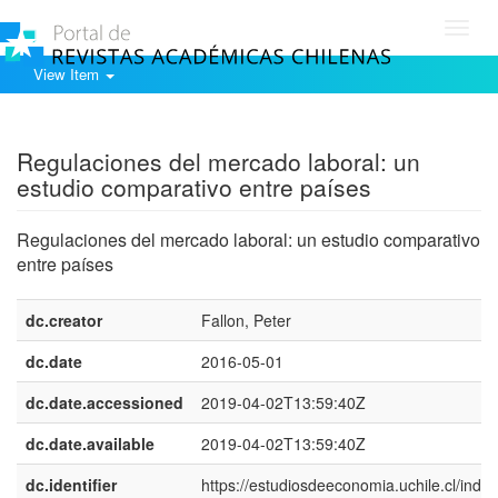
Toggl
navig
View Item
Show simple item record
Regulaciones del mercado laboral: un
estudio comparativo entre países
Regulaciones del mercado laboral: un estudio comparativo
entre países
dc.creator
Fallon, Peter
dc.date
2016-05-01
dc.date.accessioned
2019-04-02T13:59:40Z
dc.date.available
2019-04-02T13:59:40Z
dc.identifier
https://estudiosdeeconomia.uchile.cl/index