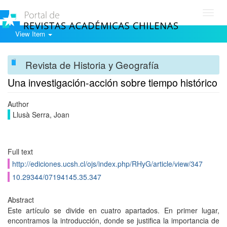
Toggl
navig
View Item
Revista de Historia y Geografía
Una investigación-acción sobre tiempo histórico
Author
Llusà Serra, Joan
Full text
http://ediciones.ucsh.cl/ojs/index.php/RHyG/article/view/347
10.29344/07194145.35.347
Abstract
Este artículo se divide en cuatro apartados. En primer lugar,
encontramos la introducción, donde se justifica la importancia de