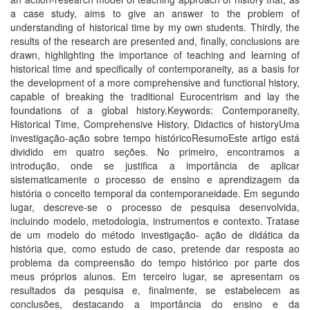
a case study, aims to give an answer to the problem of
understanding of historical time by my own students. Thirdly, the
results of the research are presented and, finally, conclusions are
drawn, highlighting the importance of teaching and learning of
historical time and specifically of contemporaneity, as a basis for
the development of a more comprehensive and functional history,
capable of breaking the traditional Eurocentrism and lay the
foundations of a global history.Keywords: Contemporaneity,
Historical Time, Comprehensive History, Didactics of historyUma
investigação-ação sobre tempo históricoResumoEste artigo está
dividido em quatro seções. No primeiro, encontramos a
introdução, onde se justifica a importância de aplicar
sistematicamente o processo de ensino e aprendizagem da
história o conceito temporal da contemporaneidade. Em segundo
lugar, descreve-se o processo de pesquisa desenvolvida,
incluindo modelo, metodologia, instrumentos e contexto. Tratase
de um modelo do método investigação- ação de didática da
história que, como estudo de caso, pretende dar resposta ao
problema da compreensão do tempo histórico por parte dos
meus próprios alunos. Em terceiro lugar, se apresentam os
resultados da pesquisa e, finalmente, se estabelecem as
conclusões, destacando a importância do ensino e da