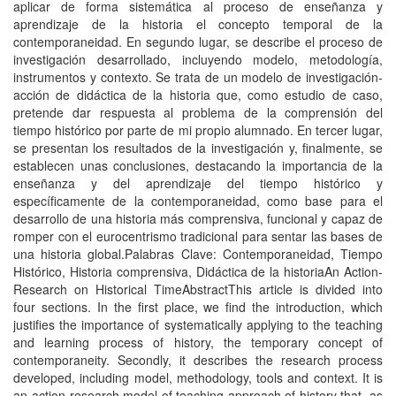
aplicar de forma sistemática al proceso de enseñanza y
aprendizaje de la historia el concepto temporal de la
contemporaneidad. En segundo lugar, se describe el proceso de
investigación desarrollado, incluyendo modelo, metodología,
instrumentos y contexto. Se trata de un modelo de investigación-
acción de didáctica de la historia que, como estudio de caso,
pretende dar respuesta al problema de la comprensión del
tiempo histórico por parte de mi propio alumnado. En tercer lugar,
se presentan los resultados de la investigación y, finalmente, se
establecen unas conclusiones, destacando la importancia de la
enseñanza y del aprendizaje del tiempo histórico y
específicamente de la contemporaneidad, como base para el
desarrollo de una historia más comprensiva, funcional y capaz de
romper con el eurocentrismo tradicional para sentar las bases de
una historia global.Palabras Clave: Contemporaneidad, Tiempo
Histórico, Historia comprensiva, Didáctica de la historiaAn Action-
Research on Historical TimeAbstractThis article is divided into
four sections. In the first place, we find the introduction, which
justifies the importance of systematically applying to the teaching
and learning process of history, the temporary concept of
contemporaneity. Secondly, it describes the research process
developed, including model, methodology, tools and context. It is
an action-research model of teaching approach of history that, as