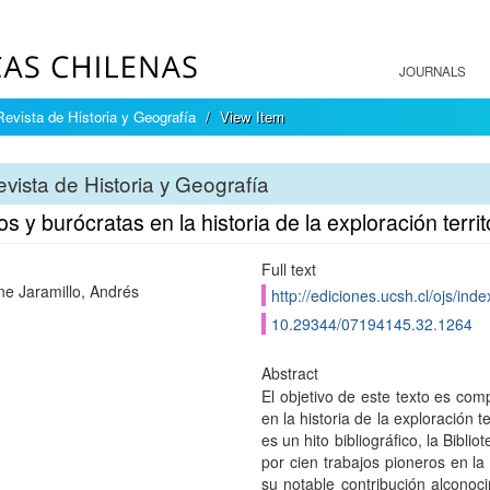
JOURNALS
Revista de Historia y Geografía
View Item
vista de Historia y Geografía
os y burócratas en la historia de la exploración terri
Full text
ne Jaramillo, Andrés
http://ediciones.ucsh.cl/ojs/in
10.29344/07194145.32.1264
Abstract
El objetivo de este texto es comp
en la historia de la exploración t
es un hito bibliográfico, la Bib
por cien trabajos pioneros en la 
su notable contribución alconoci