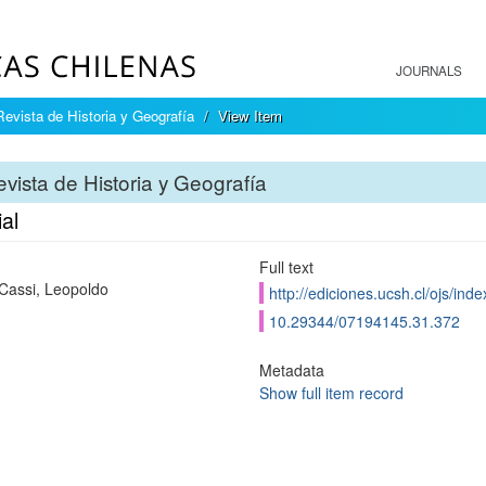
JOURNALS
Revista de Historia y Geografía
View Item
vista de Historia y Geografía
ial
Full text
Cassi, Leopoldo
http://ediciones.ucsh.cl/ojs/in
10.29344/07194145.31.372
Metadata
Show full item record