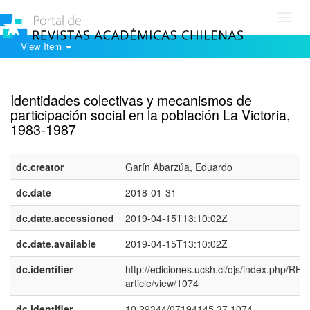
Toggl
navig
View Item
Show simple item record
Identidades colectivas y mecanismos de
participación social en la población La Victoria,
1983-1987
dc.creator
Garín Abarzúa, Eduardo
dc.date
2018-01-31
dc.date.accessioned
2019-04-15T13:10:02Z
dc.date.available
2019-04-15T13:10:02Z
dc.identifier
http://ediciones.ucsh.cl/ojs/index.php/RHy
article/view/1074
dc.identifier
10.29344/07194145.37.1074