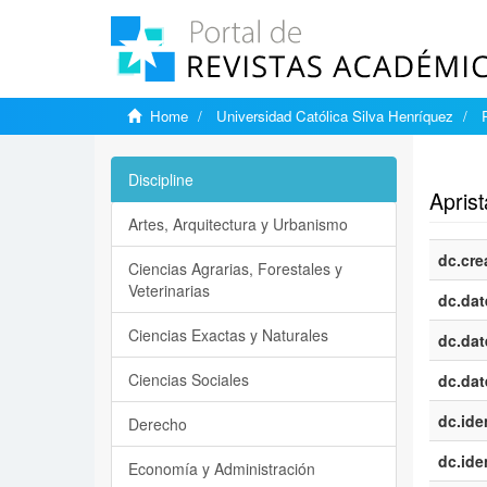
Home
Universidad Católica Silva Henríquez
Show si
Discipline
Aprist
Artes, Arquitectura y Urbanismo
dc.cre
Ciencias Agrarias, Forestales y
Veterinarias
dc.dat
Ciencias Exactas y Naturales
dc.dat
Ciencias Sociales
dc.dat
dc.iden
Derecho
dc.iden
Economía y Administración