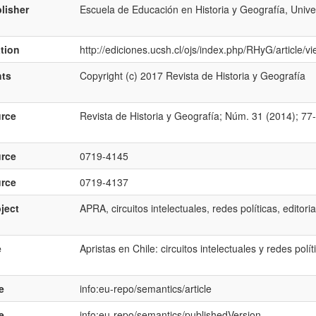
lisher
Escuela de Educación en Historia y Geografía, Unive
ation
http://ediciones.ucsh.cl/ojs/index.php/RHyG/article/v
hts
Copyright (c) 2017 Revista de Historia y Geografía
rce
Revista de Historia y Geografía; Núm. 31 (2014); 77
rce
0719-4145
rce
0719-4137
ject
APRA, circuitos intelectuales, redes políticas, editoria
e
Apristas en Chile: circuitos intelectuales y redes pol
e
info:eu-repo/semantics/article
e
info:eu-repo/semantics/publishedVersion