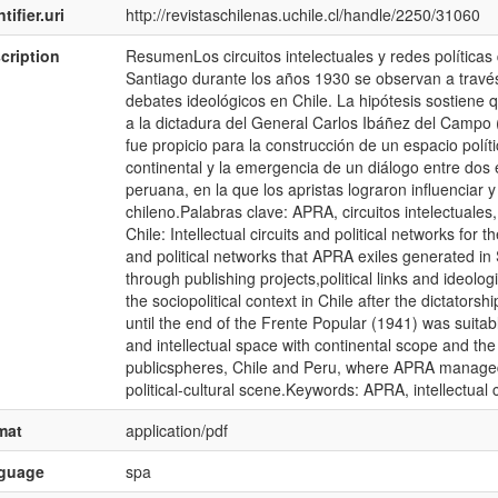
tifier.uri
http://revistaschilenas.uchile.cl/handle/2250/31060
cription
ResumenLos circuitos intelectuales y redes políticas
Santiago durante los años 1930 se observan a través 
debates ideológicos en Chile. La hipótesis sostiene qu
a la dictadura del General Carlos Ibáñez del Campo (
fue propicio para la construcción de un espacio políti
continental y la emergencia de un diálogo entre dos e
peruana, en la que los apristas lograron influenciar y
chileno.Palabras clave: APRA, circuitos intelectuales, 
Chile: Intellectual circuits and political networks for 
and political networks that APRA exiles generated in
through publishing projects,political links and ideolo
the sociopolitical context in Chile after the dictator
until the end of the Frente Popular (1941) was suitable
and intellectual space with continental scope and t
publicspheres, Chile and Peru, where APRA managed 
political-cultural scene.Keywords: APRA, intellectual cir
mat
application/pdf
nguage
spa