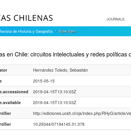
JOURNALS
Revista de Historia y Geografía
View Item
mple item record
as en Chile: circuitos intelectuales y redes política
ator
Hernández Toledo, Sebastián
e
2015-05-15
e.accessioned
2019-04-15T13:10:03Z
e.available
2019-04-15T13:10:03Z
tifier
http://ediciones.ucsh.cl/ojs/index.php/RHyG/article/v
tifier
10.29344/07194145.31.378