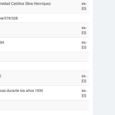
rsidad Católica Silva Henríquez
es-
ES
iew/378/328
es-
ES
-94
es-
ES
l.
es-
ES
íticas durante los años 1930
es-
ES