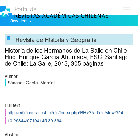
Toggl
navig
View Item
Revista de Historia y Geografía
Historia de los Hermanos de La Salle en Chile
Hno. Enrique García Ahumada, FSC. Santiago
de Chile: La Salle, 2013, 305 páginas
Author
Sánchez Gaete, Marcial
Full text
http://ediciones.ucsh.cl/ojs/index.php/RHyG/article/view/394
10.29344/07194145.30.394
Abstract