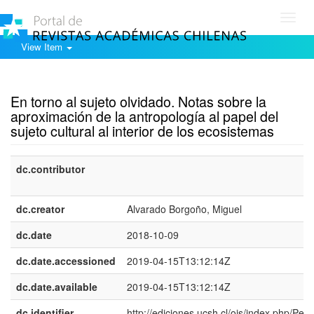
Toggl
navig
View Item
Show simple item record
En torno al sujeto olvidado. Notas sobre la
aproximación de la antropología al papel del
sujeto cultural al interior de los ecosistemas
dc.contributor
dc.creator
Alvarado Borgoño, Miguel
dc.date
2018-10-09
dc.date.accessioned
2019-04-15T13:12:14Z
dc.date.available
2019-04-15T13:12:14Z
dc.identifier
http://ediciones.ucsh.cl/ojs/index.php/Per