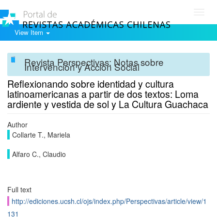
Toggl
navig
View Item
Revista Perspectivas: Notas sobre
Intervención y Acción Social
Reflexionando sobre identidad y cultura
latinoamericanas a partir de dos textos: Loma
ardiente y vestida de sol y La Cultura Guachaca
Author
Collarte T., Mariela
Alfaro C., Claudio
Full text
http://ediciones.ucsh.cl/ojs/index.php/Perspectivas/article/view/1
131