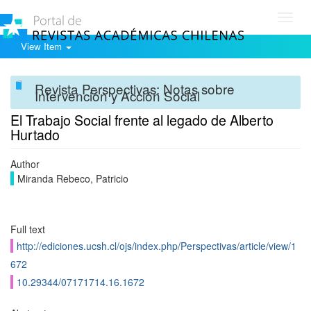
Toggl
navig
View Item
Revista Perspectivas: Notas sobre
Intervención y Acción Social
El Trabajo Social frente al legado de Alberto
Hurtado
Author
Miranda Rebeco, Patricio
Full text
http://ediciones.ucsh.cl/ojs/index.php/Perspectivas/article/view/1
672
10.29344/07171714.16.1672