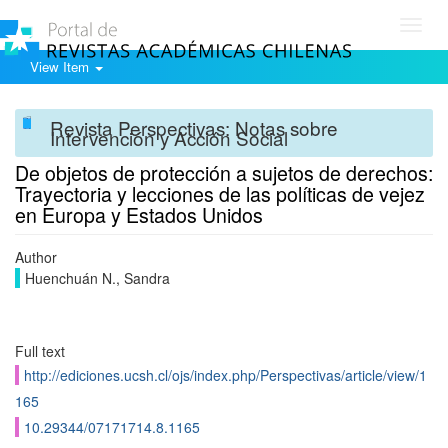
Toggl
navig
View Item
Revista Perspectivas: Notas sobre
Intervención y Acción Social
De objetos de protección a sujetos de derechos:
Trayectoria y lecciones de las políticas de vejez
en Europa y Estados Unidos
Author
Huenchuán N., Sandra
Full text
http://ediciones.ucsh.cl/ojs/index.php/Perspectivas/article/view/1
165
10.29344/07171714.8.1165