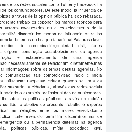
avés de las redes sociales como Twitter y Facebook ha
nal de los comunicadores. De este modo, la influencia de
blicas a través de la opinión pública ha sido rebasada.
 presente trabajo es exponer los marcos teóricos para
los actores involucrados en el establecimiento de la
permitirá discernir los modos de influencia entre los
nencia de temas en la agendanacional.Palabras clave:
 medios de comunicación,sociedad civil, redes
r a origem, construção eestabelecimento da agenda
onstrução e estabelecimento de uma agenda
e não necessariamente se relacionam diretamente,mas
lgar informações sobre os temas desuas agendas. No
 comunicação, tais comotelevisão, rádio e mídia
a influenciar naopinião cidadã quando se trata da
 Por suaparte, a cidadania, através das redes sociais
luenciado o exercício profissional dos comunicadores.
dia sobre as políticas públicas, através da opinião
e sentido, o objetivo do presente trabalho é exporos
licar as relações entre os atores envolvidosno
lica. Este exercício permitirá discernirformas de
 a emergência ou a permanência detemas na agenda
nda, políticas públicas, mídia, sociedade civil,