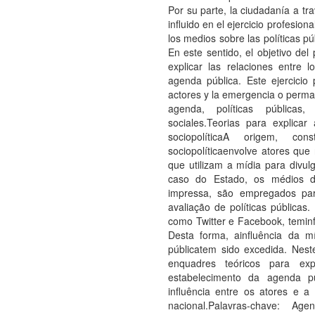
Por su parte, la ciudadanía a tr
influido en el ejercicio profesio
los medios sobre las políticas pú
En este sentido, el objetivo del
explicar las relaciones entre 
agenda pública. Este ejercicio 
actores y la emergencia o perma
agenda, políticas públicas,
sociales.Teorias para explica
sociopolíticaA origem, c
sociopolíticaenvolve atores qu
que utilizam a mídia para divu
caso do Estado, os médios de
impressa, são empregados par
avaliação de políticas públicas.
como Twitter e Facebook, teminf
Desta forma, ainfluência da mí
públicatem sido excedida. Nest
enquadres teóricos para exp
estabelecimento da agenda púb
influência entre os atores e
nacional.Palavras-chave: Age