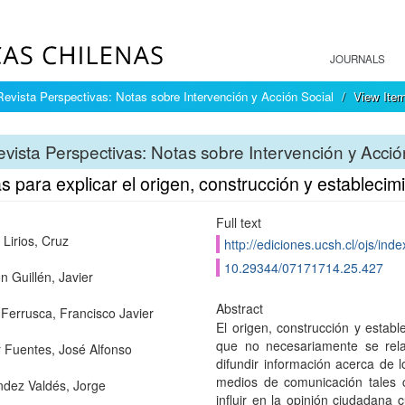
JOURNALS
Revista Perspectivas: Notas sobre Intervención y Acción Social
View Ite
vista Perspectivas: Notas sobre Intervención y Acció
s para explicar el origen, construcción y establecim
Full text
 Lirios, Cruz
http://ediciones.ucsh.cl/ojs/ind
10.29344/07171714.25.427
n Guillén, Javier
Abstract
Ferrusca, Francisco Javier
El origen, construcción y establ
que no necesariamente se rela
r Fuentes, José Alfonso
difundir información acerca de 
medios de comunicación tales 
dez Valdés, Jorge
influir en la opinión ciudadana 