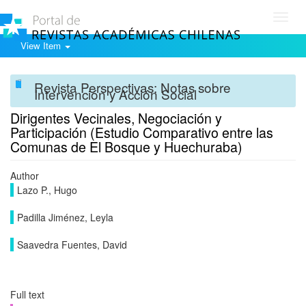
Toggl
navig
View Item
Revista Perspectivas: Notas sobre
Intervención y Acción Social
Dirigentes Vecinales, Negociación y
Participación (Estudio Comparativo entre las
Comunas de El Bosque y Huechuraba)
Author
Lazo P., Hugo
Padilla Jiménez, Leyla
Saavedra Fuentes, David
Full text