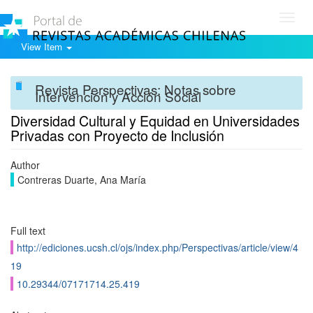
Toggl
navig
View Item
Revista Perspectivas: Notas sobre
Intervención y Acción Social
Diversidad Cultural y Equidad en Universidades
Privadas con Proyecto de Inclusión
Author
Contreras Duarte, Ana María
Full text
http://ediciones.ucsh.cl/ojs/index.php/Perspectivas/article/view/4
19
10.29344/07171714.25.419