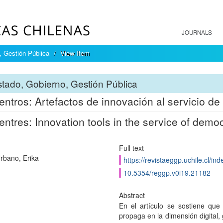
JOURNALS
, Gestión Pública
View Item
tado, Gobierno, Gestión Pública
entros: Artefactos de innovación al servicio de
entres: Innovation tools in the service of demo
Full text
Urbano, Erika
https://revistaeggp.uchile.cl/i
10.5354/reggp.v0i19.21182
Abstract
En el artículo se sostiene que
propaga en la dimensión digital