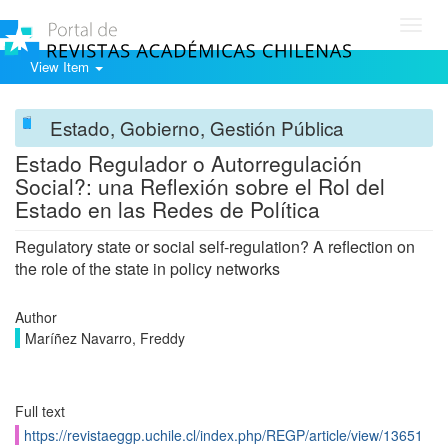
Toggl
navig
View Item
Estado, Gobierno, Gestión Pública
Estado Regulador o Autorregulación
Social?: una Reflexión sobre el Rol del
Estado en las Redes de Política
Regulatory state or social self-regulation? A reflection on
the role of the state in policy networks
Author
Maríñez Navarro, Freddy
Full text
https://revistaeggp.uchile.cl/index.php/REGP/article/view/13651