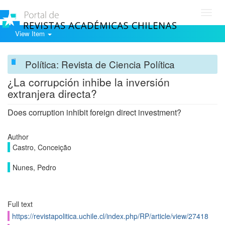
Toggl
navig
View Item
Política: Revista de Ciencia Política
¿La corrupción inhibe la inversión
extranjera directa?
Does corruption inhibit foreign direct investment?
Author
Castro, Conceição
Nunes, Pedro
Full text
https://revistapolitica.uchile.cl/index.php/RP/article/view/27418