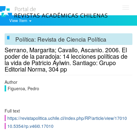
Toggl
navig
View Item
Política: Revista de Ciencia Política
Serrano, Margarita; Cavallo, Ascanio. 2006. El
poder de la paradoja: 14 lecciones políticas de
la vida de Patricio Aylwin. Santiago: Grupo
Editorial Norma, 304 pp
Author
Figueroa, Pedro
Full text
https://revistapolitica.uchile.cl/index.php/RP/article/view/17010
10.5354/rp.v46i0.17010