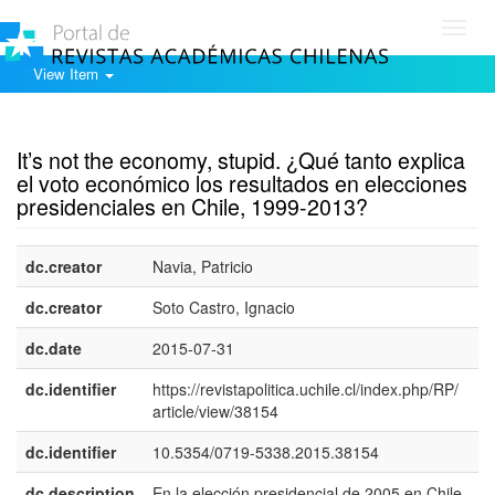
Toggl
navig
View Item
Show simple item record
It’s not the economy, stupid. ¿Qué tanto explica
el voto económico los resultados en elecciones
presidenciales en Chile, 1999-2013?
dc.creator
Navia, Patricio
dc.creator
Soto Castro, Ignacio
dc.date
2015-07-31
dc.identifier
https://revistapolitica.uchile.cl/index.php/RP/
article/view/38154
dc.identifier
10.5354/0719-5338.2015.38154
dc.description
En la elección presidencial de 2005 en Chile,
e