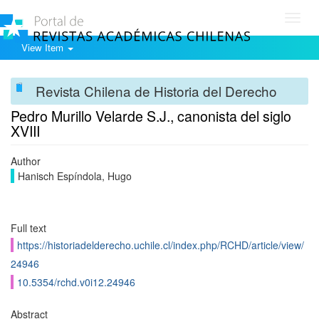
Toggl
navig
View Item
Revista Chilena de Historia del Derecho
Pedro Murillo Velarde S.J., canonista del siglo
XVIII
Author
Hanisch Espíndola, Hugo
Full text
https://historiadelderecho.uchile.cl/index.php/RCHD/article/view/
24946
10.5354/rchd.v0i12.24946
Abstract