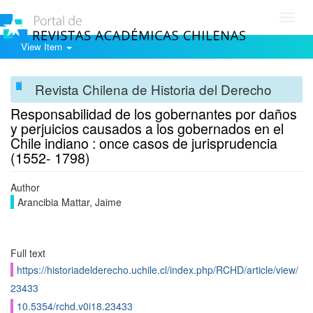
Toggl
navig
View Item
Revista Chilena de Historia del Derecho
Responsabilidad de los gobernantes por daños
y perjuicios causados a los gobernados en el
Chile indiano : once casos de jurisprudencia
(1552- 1798)
Author
Arancibia Mattar, Jaime
Full text
https://historiadelderecho.uchile.cl/index.php/RCHD/article/view/
23433
10.5354/rchd.v0i18.23433