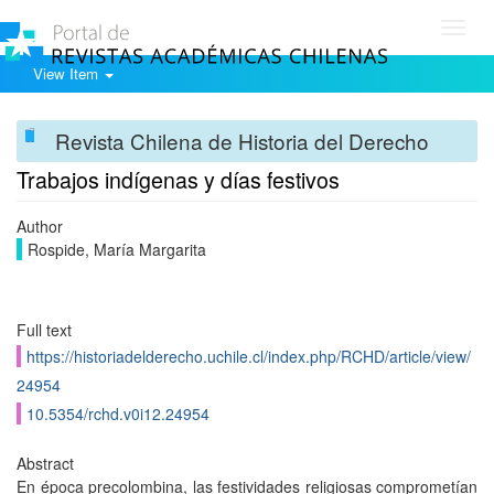
Toggl
navig
View Item
Revista Chilena de Historia del Derecho
Trabajos indígenas y días festivos
Author
Rospide, María Margarita
Full text
https://historiadelderecho.uchile.cl/index.php/RCHD/article/view/
24954
10.5354/rchd.v0i12.24954
Abstract
En época precolombina, las festividades religiosas comprometían