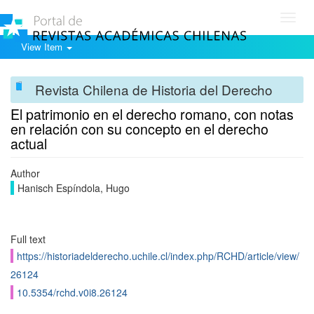
Toggl
navig
View Item
Revista Chilena de Historia del Derecho
El patrimonio en el derecho romano, con notas
en relación con su concepto en el derecho
actual
Author
Hanisch Espíndola, Hugo
Full text
https://historiadelderecho.uchile.cl/index.php/RCHD/article/view/
26124
10.5354/rchd.v0i8.26124