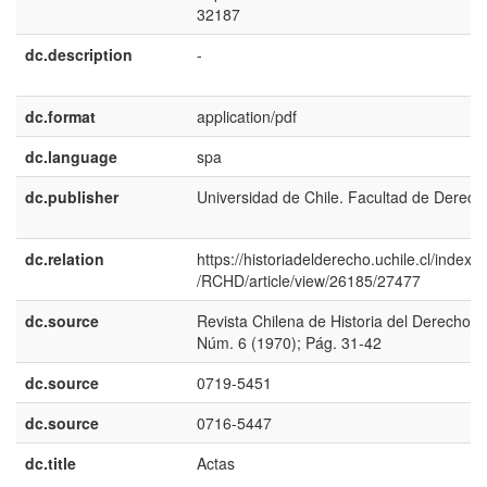
32187
dc.description
-
dc.format
application/pdf
dc.language
spa
dc.publisher
Universidad de Chile. Facultad de Derech
dc.relation
https://historiadelderecho.uchile.cl/index.
/RCHD/article/view/26185/27477
dc.source
Revista Chilena de Historia del Derecho;
Núm. 6 (1970); Pág. 31-42
dc.source
0719-5451
dc.source
0716-5447
dc.title
Actas