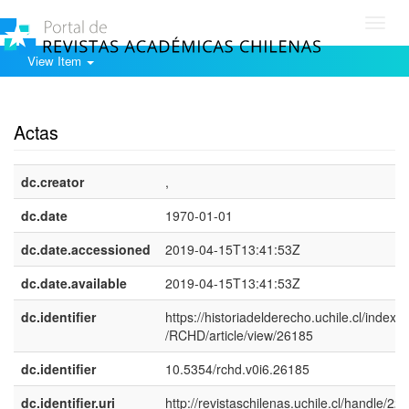
Toggl
navig
View Item
Show simple item record
Actas
dc.creator
,
dc.date
1970-01-01
dc.date.accessioned
2019-04-15T13:41:53Z
dc.date.available
2019-04-15T13:41:53Z
dc.identifier
https://historiadelderecho.uchile.cl/index.
/RCHD/article/view/26185
dc.identifier
10.5354/rchd.v0i6.26185
dc.identifier.uri
http://revistaschilenas.uchile.cl/handle/225