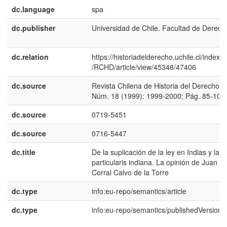
dc.language
spa
dc.publisher
Universidad de Chile. Facultad de Derech
dc.relation
https://historiadelderecho.uchile.cl/index.
/RCHD/article/view/45348/47406
dc.source
Revista Chilena de Historia del Derecho;
Núm. 18 (1999): 1999-2000; Pág. 85-100
dc.source
0719-5451
dc.source
0716-5447
dc.title
De la suplicación de la ley en Indias y la l
particularis indiana. La opinión de Juan de
Corral Calvo de la Torre
dc.type
info:eu-repo/semantics/article
dc.type
info:eu-repo/semantics/publishedVersion