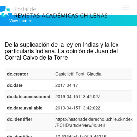
Toggl
navig
View Item
Show simple item record
De la suplicación de la ley en Indias y la lex
particularis indiana. La opinión de Juan del
Corral Calvo de la Torre
dc.creator
Castelletti Font, Claudia
dc.date
2017-04-17
dc.date.accessioned
2019-04-15T13:42:02Z
dc.date.available
2019-04-15T13:42:02Z
dc.identifier
https://historiadelderecho.uchile.cl/index.
/RCHD/article/view/45348
dc.identifier
10.5354/rchd.v0i18.45348