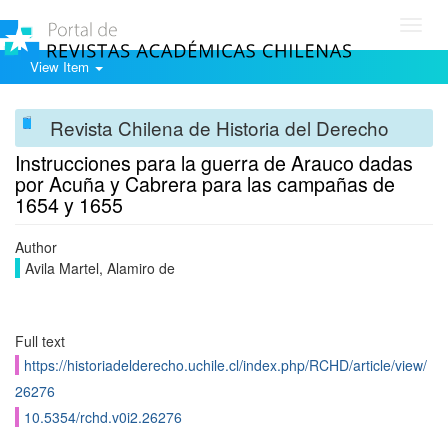
Toggl
navig
View Item
Revista Chilena de Historia del Derecho
Instrucciones para la guerra de Arauco dadas
por Acuña y Cabrera para las campañas de
1654 y 1655
Author
Avila Martel, Alamiro de
Full text
https://historiadelderecho.uchile.cl/index.php/RCHD/article/view/
26276
10.5354/rchd.v0i2.26276