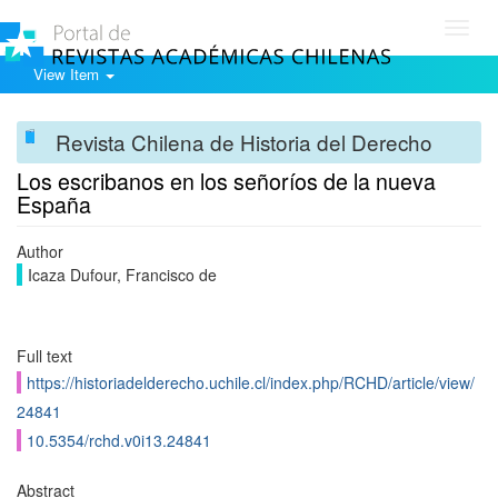
Toggl
navig
View Item
Revista Chilena de Historia del Derecho
Los escribanos en los señoríos de la nueva
España
Author
Icaza Dufour, Francisco de
Full text
https://historiadelderecho.uchile.cl/index.php/RCHD/article/view/
24841
10.5354/rchd.v0i13.24841
Abstract