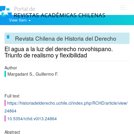
Toggl
navig
View Item
Revista Chilena de Historia del Derecho
El agua a la luz del derecho novohispano.
Triunfo de realismo y flexibilidad
Author
Margadant S., Guillermo F.
Full text
https://historiadelderecho.uchile.cl/index.php/RCHD/article/view/
24864
10.5354/rchd.v0i13.24864
Abstract