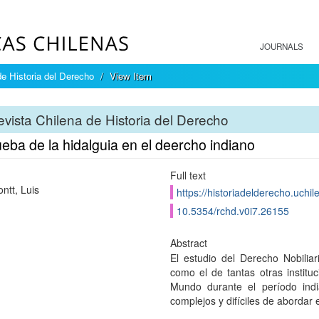
JOURNALS
e Historia del Derecho
View Item
vista Chilena de Historia del Derecho
eba de la hidalguia en el deercho indiano
Full text
ntt, Luis
https://historiadelderecho.uchi
10.5354/rchd.v0i7.26155
Abstract
El estudio del Derecho Nobilia
como el de tantas otras institu
Mundo durante el período ind
complejos y difíciles de abordar