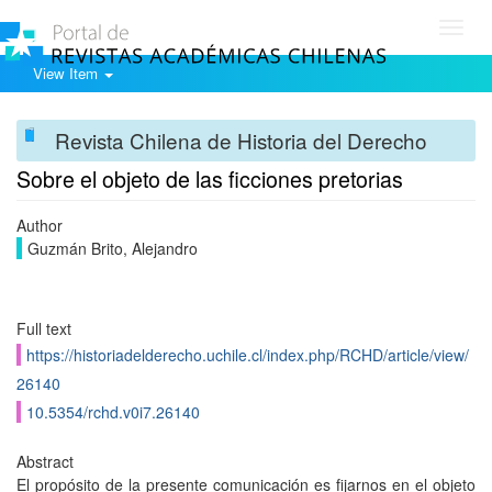
Toggl
navig
View Item
Revista Chilena de Historia del Derecho
Sobre el objeto de las ficciones pretorias
Author
Guzmán Brito, Alejandro
Full text
https://historiadelderecho.uchile.cl/index.php/RCHD/article/view/
26140
10.5354/rchd.v0i7.26140
Abstract
El propósito de la presente comunicación es fijarnos en el objeto