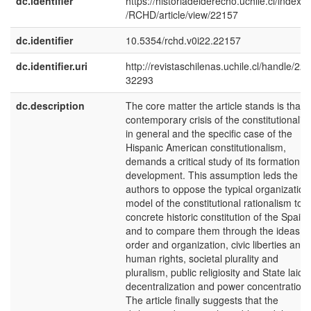
dc.identifier
https://historiadelderecho.uchile.cl/index.
/RCHD/article/view/22157
dc.identifier
10.5354/rchd.v0i22.22157
dc.identifier.uri
http://revistaschilenas.uchile.cl/handle/225
32293
dc.description
The core matter the article stands is that 
contemporary crisis of the constitutionalis
in general and the specific case of the
Hispanic American constitutionalism,
demands a critical study of its formation a
development. This assumption leds the
authors to oppose the typical organization
model of the constitutional rationalism to t
concrete historic constitution of the Spains
and to compare them through the ideas of
order and organization, civic liberties and
human rights, societal plurality and
pluralism, public religiosity and State laici
decentralization and power concentration.
The article finally suggests that the