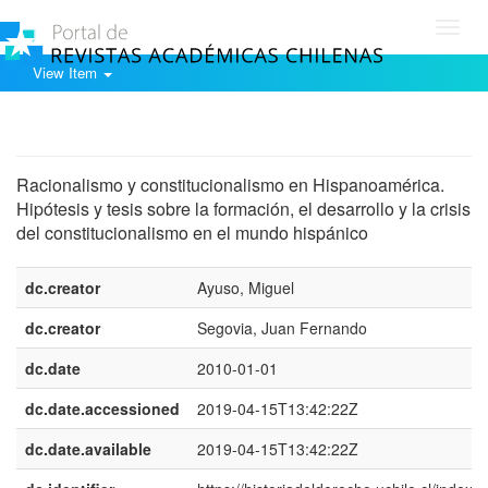
Toggl
navig
View Item
Show simple item record
Racionalismo y constitucionalismo en Hispanoamérica.
Hipótesis y tesis sobre la formación, el desarrollo y la crisis
del constitucionalismo en el mundo hispánico
dc.creator
Ayuso, Miguel
dc.creator
Segovia, Juan Fernando
dc.date
2010-01-01
dc.date.accessioned
2019-04-15T13:42:22Z
dc.date.available
2019-04-15T13:42:22Z