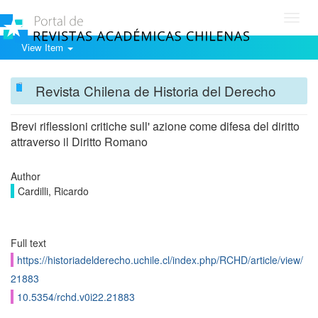
Toggl
navig
View Item
Revista Chilena de Historia del Derecho
Brevi riflessioni critiche sull' azione come difesa del diritto
attraverso il Diritto Romano
Author
Cardilli, Ricardo
Full text
https://historiadelderecho.uchile.cl/index.php/RCHD/article/view/
21883
10.5354/rchd.v0i22.21883