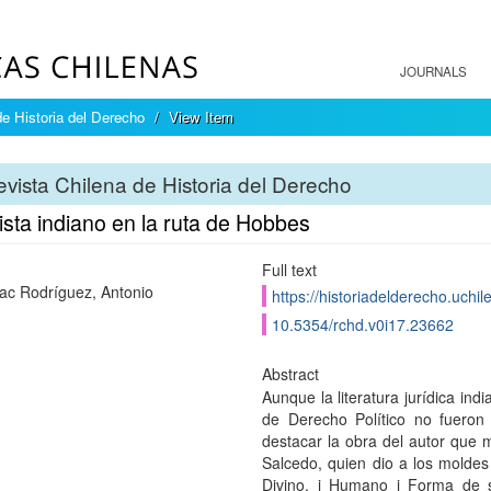
JOURNALS
e Historia del Derecho
View Item
vista Chilena de Historia del Derecho
ista indiano en la ruta de Hobbes
Full text
c Rodríguez, Antonio
https://historiadelderecho.uchi
10.5354/rchd.v0i17.23662
Abstract
Aunque la literatura jurídica in
de Derecho Político no fuero
destacar la obra del autor que 
Salcedo, quien dio a los molde
Divino, i Humano i Forma de s