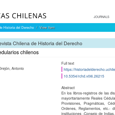
JOURNALS
e Historia del Derecho
View Item
vista Chilena de Historia del Derecho
dularios chilenos
Full text
rejón, Antonio
https://historiadelderecho.uchi
10.5354/rchd.v0i6.26215
Abstract
En los libros-registros de las d
mayoritariamente Reales Cédula
Provisiones, Pragmáticas, Céd
Ordenes, Reglamentos, etc.- di
instituciones -Consejo de Indias